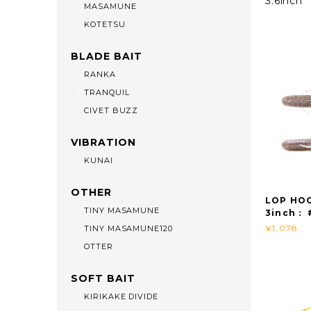
3.6inch
MASAMUNE
KOTETSU
BLADE BAIT
RANKA
TRANQUIL
CIVET BUZZ
VIBRATION
KUNAI
OTHER
LOP H
TINY MASAMUNE
3inch：
¥1,078
TINY MASAMUNE120
OTTER
SOFT BAIT
KIRIKAKE DIVIDE