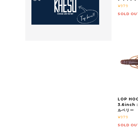
¥979
SOLD OU
LOP H
3.6inc
ルベリー
¥979
SOLD OU