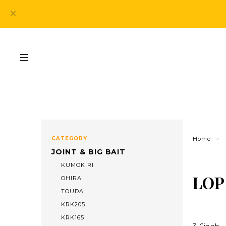
CATEGORY
Home
JOINT & BIG BAIT
KUMOKIRI
LOP
OHIRA
TOUDA
KRK205
KRK165