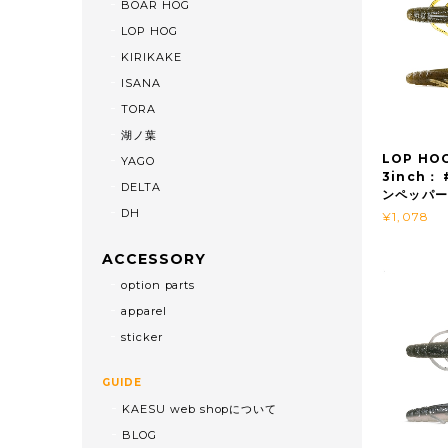
BOAR HOG
LOP HOG
KIRIKAKE
ISANA
TORA
湖ノ葉
LOP H
YAGO
3inch：
DELTA
ンペッパー
DH
¥1,078
ACCESSORY
option parts
apparel
sticker
GUIDE
KAESU web shopについて
BLOG