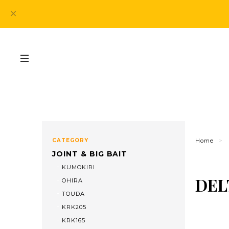
CATEGORY
Home
JOINT & BIG BAIT
KUMOKIRI
DEL
OHIRA
TOUDA
KRK205
KRK165