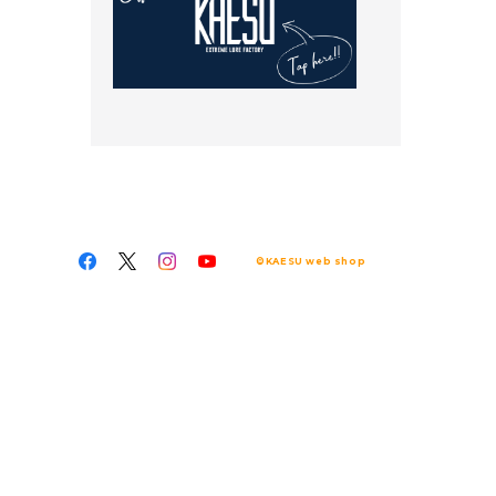
©KAESU web shop