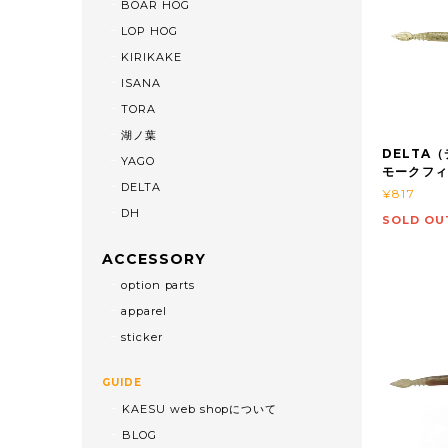
BOAR HOG
LOP HOG
KIRIKAKE
ISANA
TORA
湖ノ葉
DELTA
YAGO
モークフ
DELTA
¥817
DH
SOLD OU
ACCESSORY
option parts
apparel
sticker
GUIDE
KAESU web shopについて
BLOG