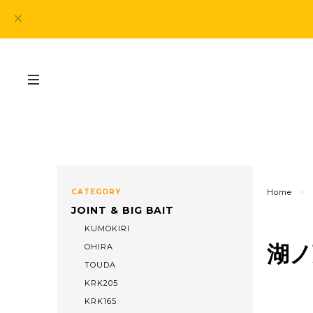
CATEGORY
Home
JOINT & BIG BAIT
KUMOKIRI
湖ノ
OHIRA
TOUDA
KRK205
KRK165