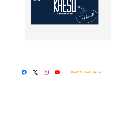
©KAESU web shop