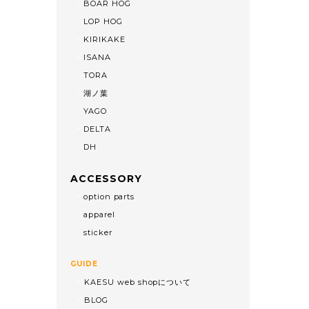
BOAR HOG
LOP HOG
KIRIKAKE
ISANA
TORA
湖ノ葉
YAGO
DELTA
DH
ACCESSORY
option parts
apparel
sticker
GUIDE
KAESU web shopについて
BLOG