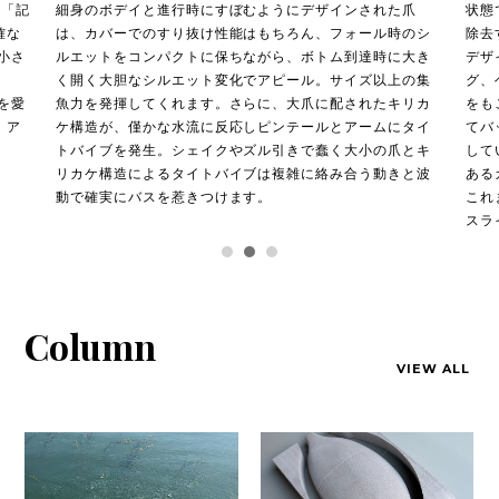
記
細身のボデイと進行時にすぼむようにデザインされた爪
状態で
な
は、カバーでのすり抜け性能はもちろん、フォール時のシ
除去す
さ
ルエットをコンパクトに保ちながら、ボトム到達時に大き
デザイ
く開く大胆なシルエット変化でアピール。サイズ以上の集
グ、ヘ
愛
魚力を発揮してくれます。さらに、大爪に配されたキリカ
をもこ
ア
ケ構造が、僅かな水流に反応しピンテールとアームにタイ
てバッ
トバイブを発生。シェイクやズル引きで蠢く大小の爪とキ
してい
リカケ構造によるタイトバイブは複雑に絡み合う動きと波
あるカ
動で確実にバスを惹きつけます。
これま
スライ
ないバ
Column
VIEW ALL