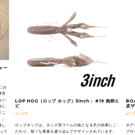
ー
お
背
い
LOP HOG（ロップ ホッグ）3inch： #19 抱卵エ
BOA
ビ
皮ザリ
に
こ
¥1,078
¥1,210
」
し
ロップホッグは、ホッグ系ワームの核となる爪の効果にこ
ボアー
て
だわり、様々な要素を盛り込んでデザインされています。
プロー