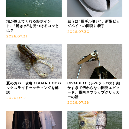
泡が教えてくれる好ポイン
狙うは”巨ギル喰い”。新型ビッ
ト。”湧き水”を見つけるコツと
グベイトの開発に着手
は？
2026.07.30
2026.07.31
夏のカバー攻略！BOAR HOGバ
CivetBuzz（シベットバズ）細
ックスライドセッティングを解
かすぎて伝わらない開発エピソ
説
ード。横向きフラップクリッカ
ーの話
2026.07.29
2026.07.28