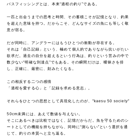
バスフィッシングとは、本来“過程の釣り”である。
一匹と出会うまでの思考と時間、その蓄積こそが記憶となり、釣果
を超えた意味を持つ。だからこそ、どんなサイズの魚にも等しく敬
意が宿る。
だが同時に、アングラーにはもうひとつの衝動が存在する。
それは「自己記録」という、極めて個人的でありながら抗いがたい
欲求だ。過去の自分を超えるという行為は、釣りという営みの中で
数少ない“明確な到達点”でもある。その瞬間だけは、曖昧さを排
し、正確に、厳密に、刻みたくなる。
この相反する二つの感情
「過程を愛する心」と「記録を求める意志」。
それらをひとつの思想として具現化したのが、"kaesu 50 society"
50cm未満には、あえて数値を与えない。
そこにあるべきは比較ではなく、記憶だからだ。魚を守るためのシ
ートとしての機能を持ちながら、同時に“測らない”という選択を通
じて、釣りの本質へと立ち返る。