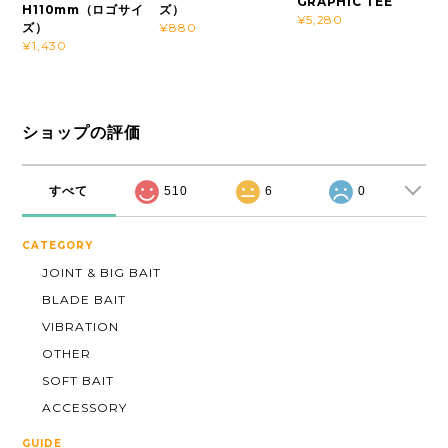
GRAPHIC TEE
H110mm（ロゴサイ
ズ）
¥5,280
ズ）
¥880
¥1,430
ショップの評価
すべて
510
6
0
CATEGORY
JOINT & BIG BAIT
BLADE BAIT
VIBRATION
OTHER
SOFT BAIT
ACCESSORY
GUIDE