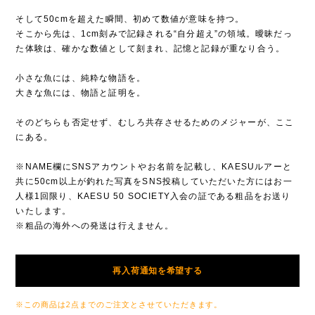
そして50cmを超えた瞬間、初めて数値が意味を持つ。
そこから先は、1cm刻みで記録される“自分超え”の領域。曖昧だっ
た体験は、確かな数値として刻まれ、記憶と記録が重なり合う。
小さな魚には、純粋な物語を。
大きな魚には、物語と証明を。
そのどちらも否定せず、むしろ共存させるためのメジャーが、ここ
にある。
※NAME欄にSNSアカウントやお名前を記載し、KAESUルアーと
共に50cm以上が釣れた写真をSNS投稿していただいた方にはお一
人様1回限り、KAESU 50 SOCIETY入会の証である粗品をお送り
いたします。
※粗品の海外への発送は行えません。
再入荷通知を希望する
※この商品は2点までのご注文とさせていただきます。