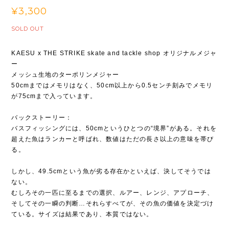
¥3,300
SOLD OUT
KAESU x THE STRIKE skate and tackle shop オリジナルメジャ
ー
メッシュ生地のターポリンメジャー
50cmまではメモリはなく、50cm以上から0.5センチ刻みでメモリ
が75cmまで入っています。
バックストーリー：
バスフィッシングには、50cmというひとつの“境界”がある。それを
超えた魚はランカーと呼ばれ、数値はただの長さ以上の意味を帯び
る。
しかし、49.5cmという魚が劣る存在かといえば、決してそうでは
ない。
むしろその一匹に至るまでの選択、ルアー、レンジ、アプローチ、
そしてその一瞬の判断…それらすべてが、その魚の価値を決定づけ
ている。サイズは結果であり、本質ではない。