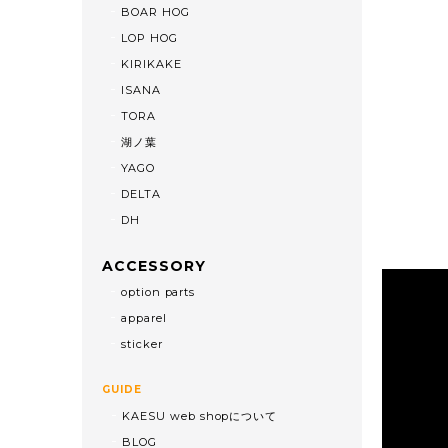
BOAR HOG
LOP HOG
KIRIKAKE
ISANA
TORA
湖ノ葉
YAGO
DELTA
DH
ACCESSORY
option parts
apparel
sticker
GUIDE
KAESU web shopについて
BLOG