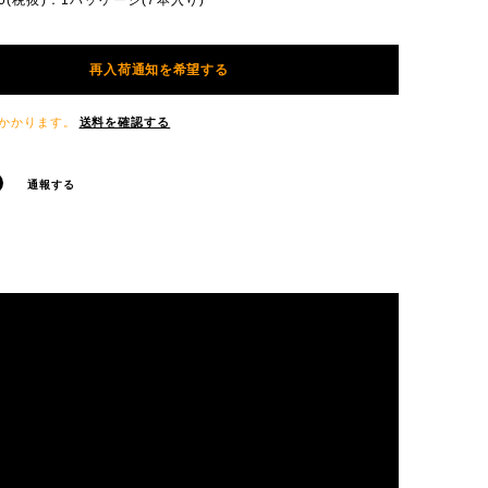
810(税抜)：1パッケージ(7本入り)
再入荷通知を希望する
かかります。
送料を確認する
通報する