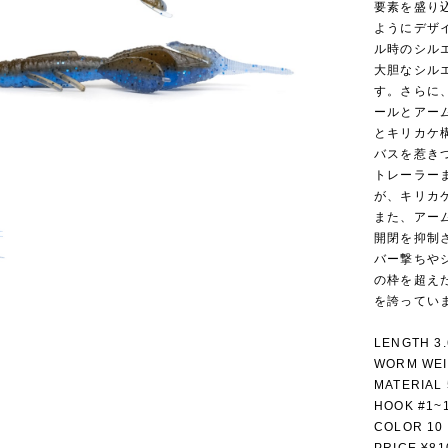
要素を盛り
ようにデザ
ル時のシル
大胆なシル
す。さらに
ールとアー
とキリカケ
バスを惹き
トレーラー
が、キリカ
また、アー
開閉を抑制
バー撃ちや
の枠を超え
を誇ってい
LENGTH 3.
WORM WEI
MATERIAL 
HOOK #1~1
COLOR 10 