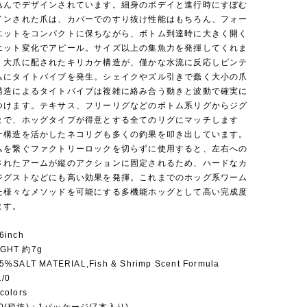
込んでデザインされています。細身のボデイと進行時にすぼむ
インされた爪は、カバーでのすり抜け性能はもちろん、フォー
エットをコンパクトに保ちながら、ボトム到達時に大きく開く
エット変化でアピール。サイズ以上の集魚力を発揮してくれま
、大爪に配されたキリカケ構造が、僅かな水流に反応しピンテ
ムにタイトバイブを発生。シェイクやズル引きで蠢く大小の爪
構造によるタイトバイブは複雑に絡み合う動きと波動で確実に
つけます。テキサス、フリーリグなどのボトム系リグからジグ
まで、ホッグタイプが得意とする全てのリグにマッチします
ケ構造を活かしたネコリグも多くの釣果を叩き出しています。
ムを繋ぐファクトリーロックを切らずに使用すると、左右への
されたアームが縦のアクションに固定されるため、ハードなカ
ジグストなどにも高い効果を発揮。これまでのホッグ系ワーム
た様々なメソッドを可能にする多機能ホッグとして高い完成度
ます。
6inch
GHT 約7g
5%SALT MATERIAL,Fish & Shrimp Scent Formula
/0
colors