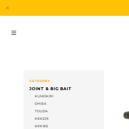
CATEGORY
JOINT & BIG BAIT
KUMOKIRI
OHIRA
TOUDA
KRK205
KRK165