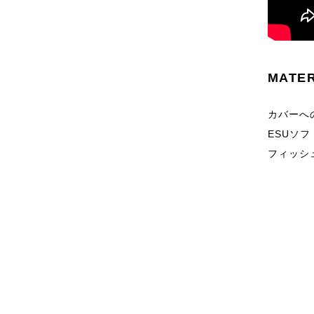
MATE
カバーへ
ESUソ
フィッシ