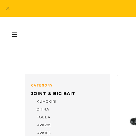
CATEGORY
JOINT & BIG BAIT
KUMOKIRI
OHIRA
TOUDA
KRK205
KRK165