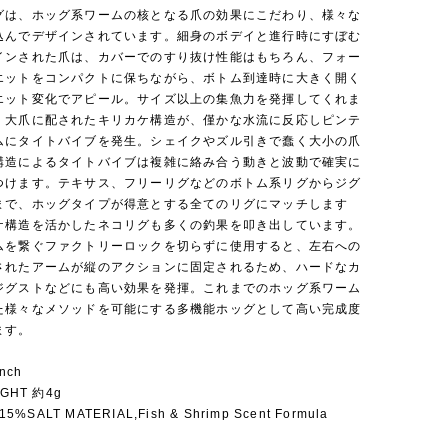
グは、ホッグ系ワームの核となる爪の効果にこだわり、様々な
込んでデザインされています。細身のボデイと進行時にすぼむ
インされた爪は、カバーでのすり抜け性能はもちろん、フォー
エットをコンパクトに保ちながら、ボトム到達時に大きく開く
エット変化でアピール。サイズ以上の集魚力を発揮してくれま
、大爪に配されたキリカケ構造が、僅かな水流に反応しピンテ
ムにタイトバイブを発生。シェイクやズル引きで蠢く大小の爪
構造によるタイトバイブは複雑に絡み合う動きと波動で確実に
つけます。テキサス、フリーリグなどのボトム系リグからジグ
まで、ホッグタイプが得意とする全てのリグにマッチします
ケ構造を活かしたネコリグも多くの釣果を叩き出しています。
ムを繋ぐファクトリーロックを切らずに使用すると、左右への
されたアームが縦のアクションに固定されるため、ハードなカ
ジグストなどにも高い効果を発揮。これまでのホッグ系ワーム
た様々なメソッドを可能にする多機能ホッグとして高い完成度
ます。
nch
GHT 約4g
15%SALT MATERIAL,Fish & Shrimp Scent Formula