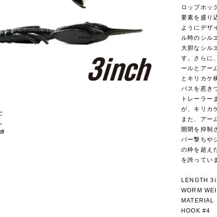
ロップホッ
要素を盛り
ようにデザ
ル時のシル
大胆なシル
す。さらに
ールとアー
とキリカケ
バスを惹き
トレーラー
が、キリカ
また、アー
開閉を抑制
バー撃ちや
の枠を超え
を誇ってい
LENGTH 3i
WORM WEI
MATERIAL 
HOOK #4