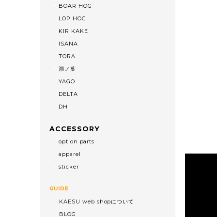
BOAR HOG
LOP HOG
KIRIKAKE
ISANA
TORA
湖ノ葉
YAGO
DELTA
DH
ACCESSORY
option parts
apparel
sticker
GUIDE
KAESU web shopについて
BLOG