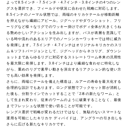
よって8.5インチ・7.5インチ・4.7インチ・3.8インチの4つのレン
グスを選択でき、フィールドや状況に合わせた戦略に対応します。
8.5インチのノーマル状態では、両端のキリカケテールが移動距離
を抑えながら繊細にアピール。ジグヘッドやダウンショット、フリ
ーリグなど様々なリグでのワッキー掛けでボディ全体が大きくうね
る艶めかしいアクションを生み出しますが、バスが表層を意識して
いる時や流れのあるエリアでのノーシンカーワッキーでは特に威力
を発揮します。7.5インチ・4.7インチはオリジナルキリカケのスリ
ム＆ソフトバージョンとして、ジグヘッドからネコリグ、ダウンシ
ョットまであらゆるリグに対応するストレートワーム本来の汎用性
を最大限に発揮します。3.8インチはより繊細な食わせに特化しな
がら、重めのリグで素早い動きを演出するリアクション的な使い方
でも高い効果を発揮します。
さらに、両端にテールを備えた構造は、ルアーの寿命を最大化する
合理的な設計でもあります。ロング状態でフックセット部が消耗し
た後も、分割ラインでカットすることで「2本の新たなワーム」と
して生まれ変わり、従来のワームのように破棄することなく、最後
までフレッシュな状態で使い切ることが可能です。
レングス選択で戦略が変わるだけではなく、無駄のないスマートな
運用を可能にしたキリカケ ディバイドは、アングラーの引き出しを
さらに広げる新たなキリカケです。